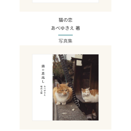
猫の恋
あべゆきえ 著
写真集